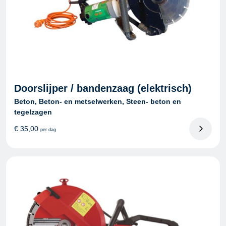
Doorslijper / bandenzaag (elektrisch)
Beton, Beton- en metselwerken, Steen- beton en
tegelzagen
€
35,00
per dag