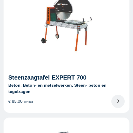
Steenzaagtafel EXPERT 700
Beton, Beton- en metselwerken, Steen- beton en
tegelzagen
€
85,00
per dag