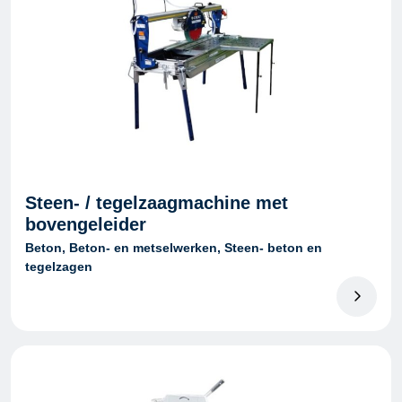
Steen- / tegelzaagmachine met
bovengeleider
Beton, Beton- en metselwerken, Steen- beton en
tegelzagen