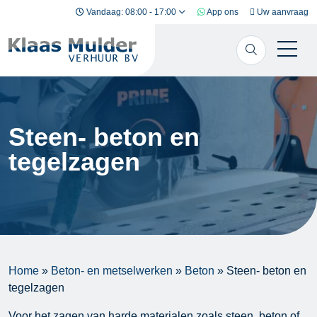
Ga naar inhoud
Vandaag: 08:00 - 17:00
App ons
Uw aanvraag
Steen- beton en
tegelzagen
Home
»
Beton- en metselwerken
»
Beton
»
Steen- beton en
tegelzagen
Voor het zagen van harde materialen zoals steen, beton of