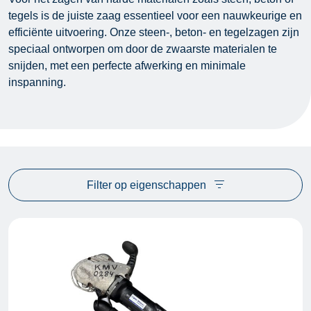
tegels is de juiste zaag essentieel voor een nauwkeurige en
efficiënte uitvoering. Onze steen-, beton- en tegelzagen zijn
speciaal ontworpen om door de zwaarste materialen te
snijden, met een perfecte afwerking en minimale
inspanning.
Filter op eigenschappen