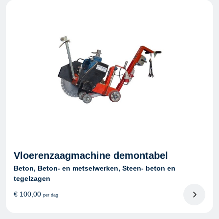
Vloerenzaagmachine demontabel
Beton, Beton- en metselwerken, Steen- beton en
tegelzagen
€
100,00
per dag