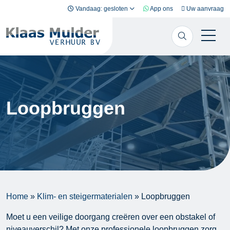
Ga naar inhoud
Vandaag: gesloten
App ons
Uw aanvraag
Loopbruggen
Home
»
Klim- en steigermaterialen
»
Loopbruggen
Moet u een veilige doorgang creëren over een obstakel of
niveauverschil? Met onze professionele loopbruggen zorg