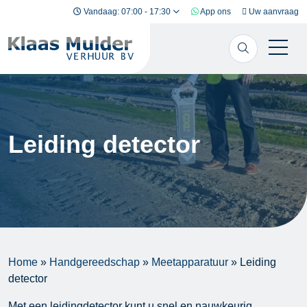
Ga naar inhoud
Vandaag: 07:00 - 17:30
App ons
Uw aanvraag
Leiding detector
Home
»
Handgereedschap
»
Meetapparatuur
»
Leiding
detector
Met een leidingdetector kunt u snel en nauwkeurig