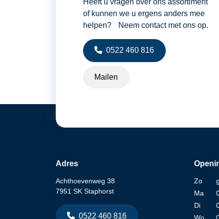
Heeft u vragen over ons assortiment
of kunnen we u ergens anders mee
helpen? Neem contact met ons op.
0522 460 816
Mailen
Adres
Openin
Achthoevenweg 38
Zo
7951 SK Staphorst
Ma
Di
0522 460 816
Wo