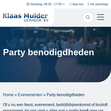
Ga naar inhoud
Vandaag: 08:00 - 17:00
App ons
Uw aanvraag
Party benodigdheden
Home
»
Evenementen
»
Party benodigdheden
Of u nu een feest, evenement, bedrijfsbijeenkomst of bruiloft
organiseert, bij ons vind u alles wat u nodig heeft voor uw