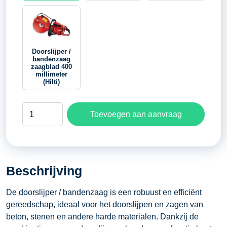
Doorslijper /
bandenzaag
zaagblad 400
millimeter
(Hilti)
Doorslijper
Toevoegen aan aanvraag
/
bandenzaag
zaagblad
350
Beschrijving
millimeter
(Husqvarna)
De doorslijper / bandenzaag is een robuust en efficiënt
aantal
gereedschap, ideaal voor het doorslijpen en zagen van
beton, stenen en andere harde materialen. Dankzij de