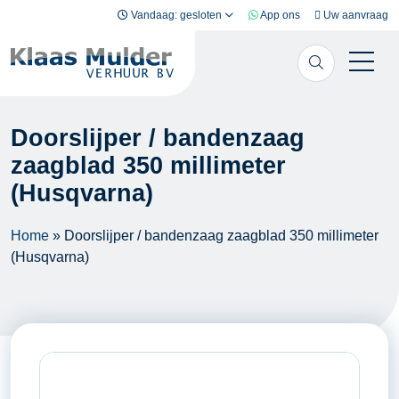
Ga naar inhoud
Vandaag: gesloten
App ons
Uw aanvraag
Doorslijper / bandenzaag
zaagblad 350 millimeter
(Husqvarna)
Home
»
Doorslijper / bandenzaag zaagblad 350 millimeter
(Husqvarna)