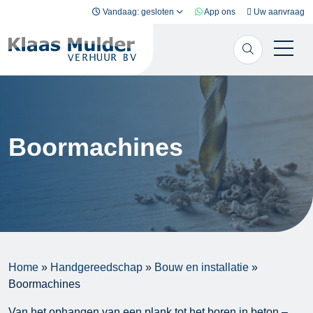
Ga naar inhoud
Vandaag: gesloten
App ons
Uw aanvraag
Boormachines
Home
»
Handgereedschap
»
Bouw en installatie
»
Boormachines
Van het ophangen van een plank tot het boren in beton –