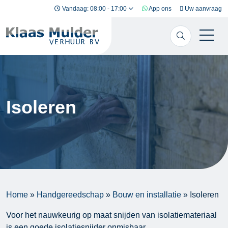
Ga naar inhoud
Vandaag: 08:00 - 17:00
App ons
Uw aanvraag
Isoleren
Home
»
Handgereedschap
»
Bouw en installatie
»
Isoleren
Voor het nauwkeurig op maat snijden van isolatiemateriaal
is een goede isolatiesnijder onmisbaar.