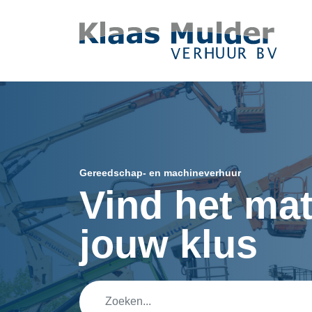
Ga naar inhoud
Gereedschap- en machineverhuur
Vind het mat
jouw klus