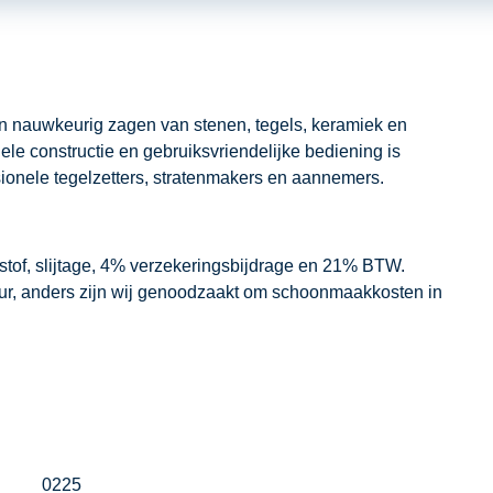
aantal
en nauwkeurig zagen van stenen, tegels, keramiek en
le constructie en gebruiksvriendelijke bediening is
sionele tegelzetters, stratenmakers en aannemers.
dstof, slijtage, 4% verzekeringsbijdrage en 21% BTW.
our, anders zijn wij genoodzaakt om schoonmaakkosten in
0225