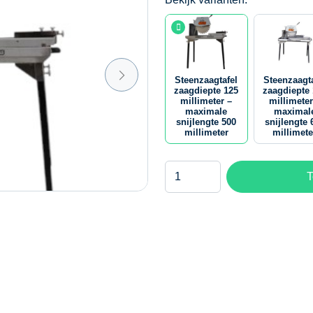
Steenzaagtafel
Steenzaagta
zaagdiepte 125
zaagdiepte
millimeter –
millimeter
maximale
maximal
snijlengte 500
snijlengte 
millimeter
millimete
Steenzaagtafel
T
zaagdiepte
125
millimeter
-
maximale
snijlengte
500
millimeter