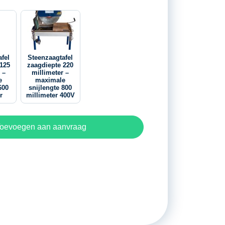
fel
Steenzaagtafel
 125
zaagdiepte 220
 –
millimeter –
e
maximale
600
snijlengte 800
r
millimeter 400V
oevoegen aan aanvraag