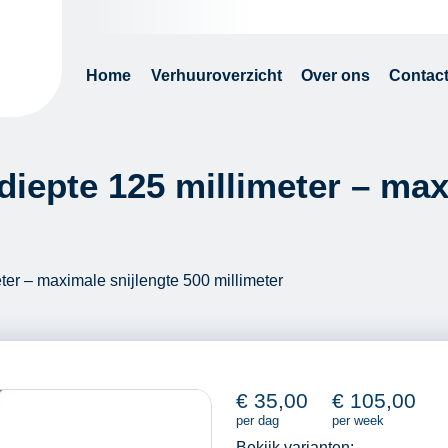
Home
Verhuuroverzicht
Over ons
Contac
diepte 125 millimeter – max
ter – maximale snijlengte 500 millimeter
€
35,00
€
105,00
per dag
per week
Bekijk varianten: