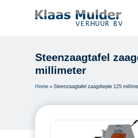
Ga naar inhoud
Steenzaagtafel zaag
millimeter
Home
»
Steenzaagtafel zaagdiepte 125 millime