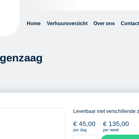
Home
Verhuuroverzicht
Over ons
Contac
egenzaag
Leverbaar met verschillende
€
45,00
€
135,00
per dag
per week
Arbotech