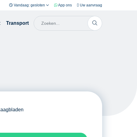
Vandaag: gesloten
App ons
Uw aanvraag
t
Transport
 zaagbladen