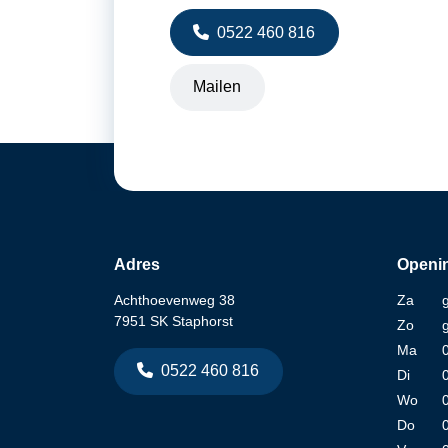
0522 460 816
Mailen
Adres
Openin
Achthoevenweg 38
Za
7951 SK Staphorst
Zo
Ma
0522 460 816
Di
Wo
Do