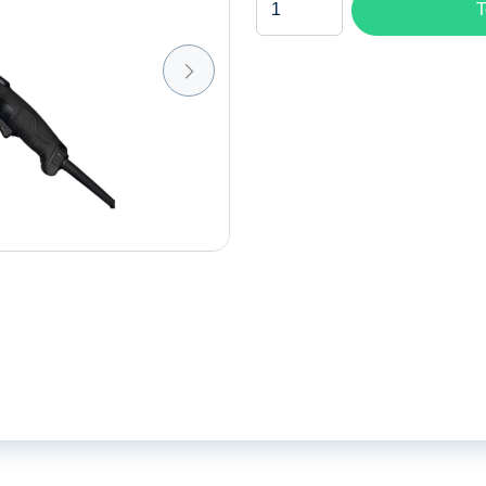
T
steen-/voegenzaag
aantal