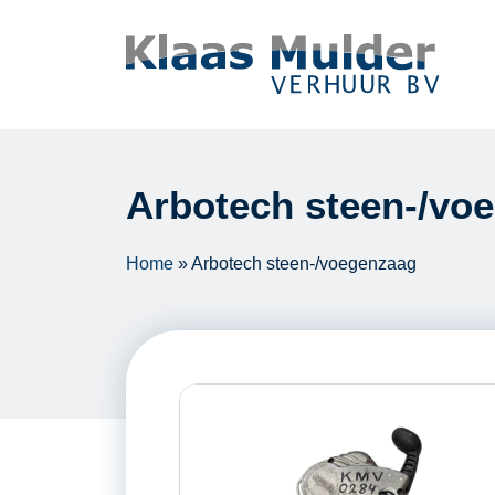
Ga naar inhoud
Arbotech steen-/vo
Home
»
Arbotech steen-/voegenzaag