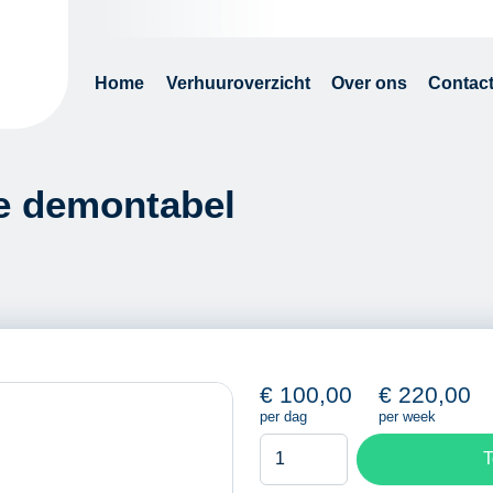
Home
Verhuuroverzicht
Over ons
Contac
e demontabel
€
100,00
€
220,00
per dag
per week
Vloerenzaagmachine
T
demontabel