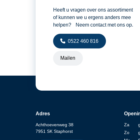
Heeft u vragen over ons assortiment
of kunnen we u ergens anders mee
helpen? Neem contact met ons op.
0522 460 816
Mailen
Adres
Openin
Achthoevenweg 38
Za
7951 SK Staphorst
Zo