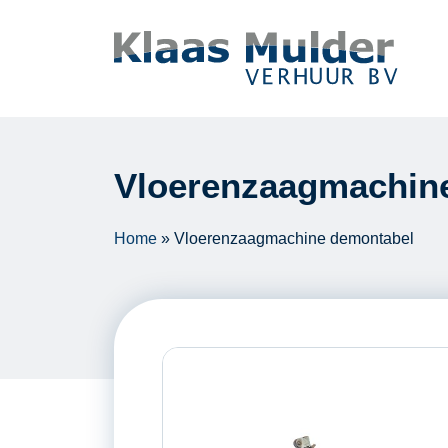
Ga naar inhoud
Vloerenzaagmachin
Home
»
Vloerenzaagmachine demontabel