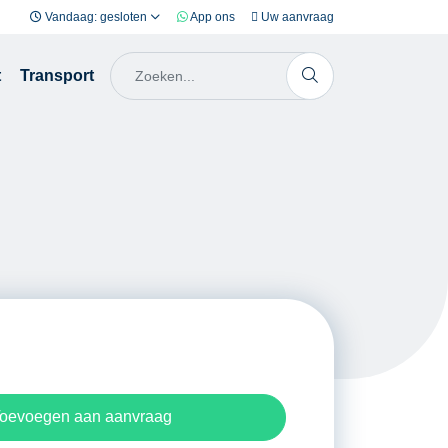
Vandaag: gesloten
App ons
Uw aanvraag
t
Transport
oevoegen aan aanvraag