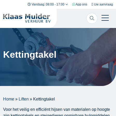
Ga naar inhoud
Vandaag: 08:00 - 17:00
App ons
Uw aanvraag
Kettingtakel
Home
»
Liften
»
Kettingtakel
Voor het veilig en efficiënt hijsen van materialen op hoogte
zijn kettingtakels en steigerlieren onmisbare hulpmiddelen.