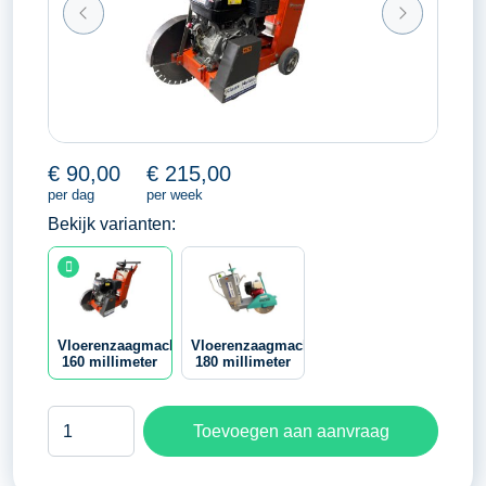
€
90,00
€
215,00
per dag
per week
Bekijk varianten:
Vloerenzaagmachine
Vloerenzaagmachine
160 millimeter
180 millimeter
Vloerenzaagmachine
Toevoegen aan aanvraag
160
millimeter