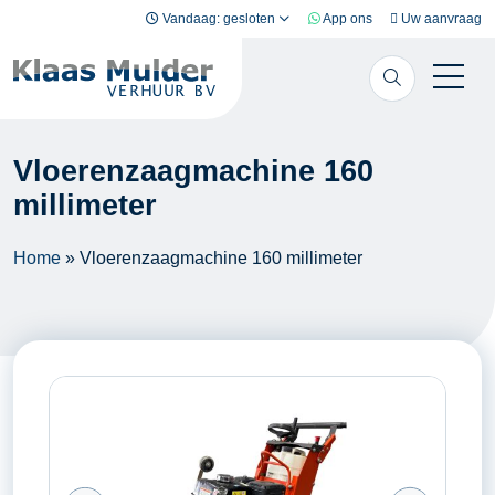
Ga naar inhoud
Vandaag: gesloten
App ons
Uw aanvraag
Vloerenzaagmachine 160
millimeter
Home
»
Vloerenzaagmachine 160 millimeter