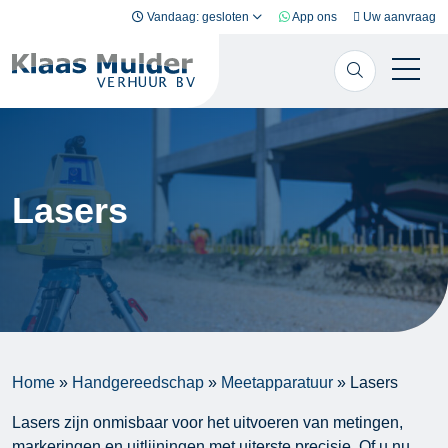
Ga naar inhoud
Vandaag: gesloten
App ons
Uw aanvraag
Lasers
Home
»
Handgereedschap
»
Meetapparatuur
»
Lasers
Lasers zijn onmisbaar voor het uitvoeren van metingen,
markeringen en uitlijningen met uiterste precisie. Of u nu