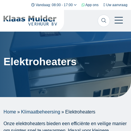
Ga naar inhoud
Vandaag: 08:00 - 17:00
App ons
Uw aanvraag
Elektroheaters
Home
»
Klimaatbeheersing
»
Elektroheaters
Onze elektroheaters bieden een efficiënte en veilige manier
om ruimtes snel te verwarmen. Ideaal voor kleinere