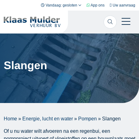
Ga naar inhoud
Vandaag: gesloten
App ons
Uw aanvraag
Slangen
Home
»
Energie, lucht en water
»
Pompen
»
Slangen
Of u nu water wilt afvoeren na een regenbui, een
pompproject uitvoert of vloeistoffen op een bouwplaats moet