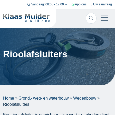
Ga naar inhoud
Vandaag: 08:00 - 17:00
App ons
Uw aanvraag
Rioolafsluiters
Home
»
Grond,- weg- en waterbouw
»
Wegenbouw
»
Rioolafsluiters
Een rioolafsluiter is onmisbaar als u werkzaamheden dient