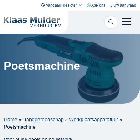
Ga naar inhoud
Vandaag: gesloten
App ons
Uw aanvraag
Poetsmachine
Home
»
Handgereedschap
»
Werkplaatsapparatuur
»
Poetsmachine
Voor al uw poets en polijstwerk.