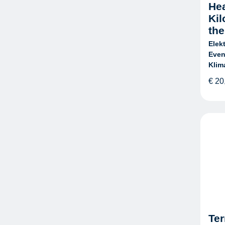
Hea
Kil
th
Elek
Even
Klim
€
20
Ter