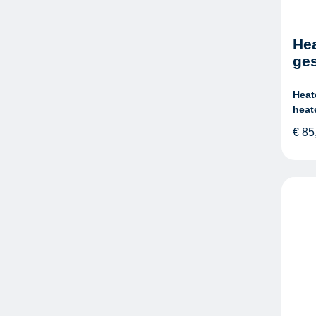
Hea
ge
Heat
heat
€
85