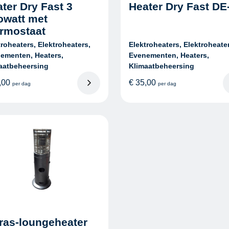
ter Dry Fast 3
Heater Dry Fast DE
owatt met
ermostaat
troheaters, Elektroheaters,
Elektroheaters, Elektroheate
ementen, Heaters,
Evenementen, Heaters,
aatbeheersing
Klimaatbeheersing
,00
€
35,00
per dag
per dag
ras-loungeheater