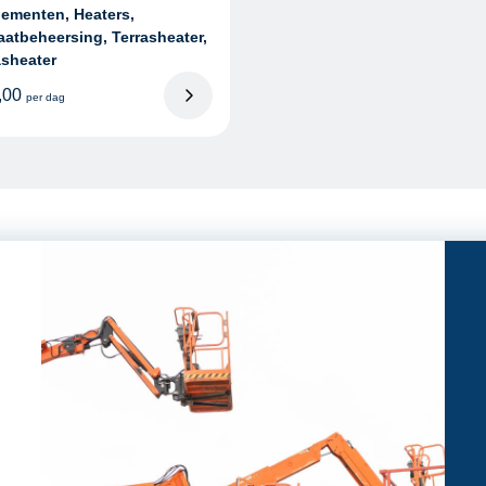
ementen, Heaters,
aatbeheersing, Terrasheater,
asheater
,00
per dag