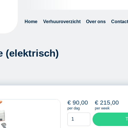
Home
Verhuuroverzicht
Over ons
Contac
(elektrisch)
€
90,00
€
215,00
per dag
per week
Vloerenzaagmachine
T
(elektrisch)