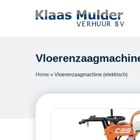
Ga naar inhoud
Vloerenzaagmachine 
Home
»
Vloerenzaagmachine (elektrisch)