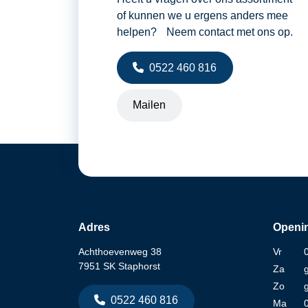
of kunnen we u ergens anders mee
helpen? Neem contact met ons op.
0522 460 816
Mailen
Adres
Openin
Achthoevenweg 38
Vr
7951 SK Staphorst
Za
Zo
0522 460 816
Ma