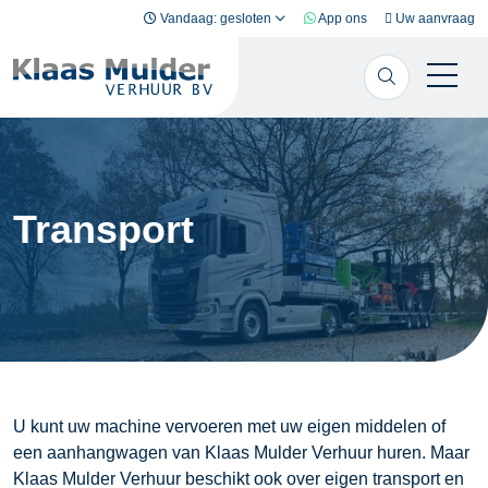
Ga naar inhoud
Vandaag: gesloten
App ons
Uw aanvraag
Transport
U kunt uw machine vervoeren met uw eigen middelen of
een aanhangwagen van Klaas Mulder Verhuur huren. Maar
Klaas Mulder Verhuur beschikt ook over eigen transport en