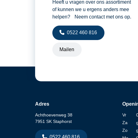
Heeft u vragen over ons assortiment
of kunnen we u ergens anders mee
helpen? Neem contact met ons op.
0522 460 816
Mailen
Adres
Openin
Achthoevenweg 38
Vr
7951 SK Staphorst
Za
Zo
0522 460 816