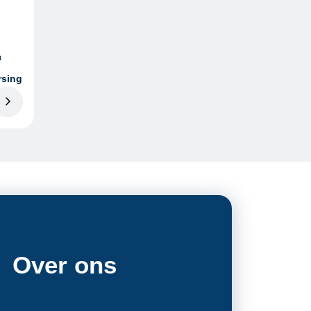
³
rsing
Over ons