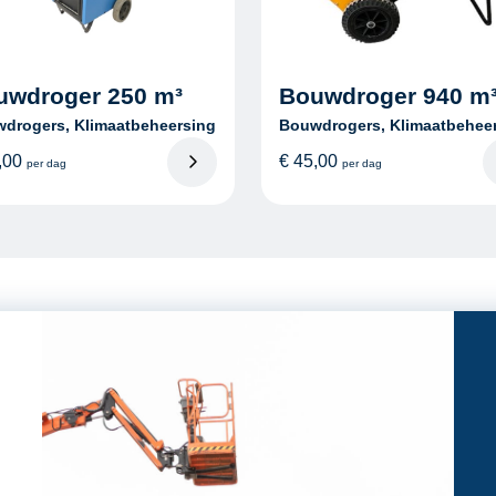
uwdroger 250 m³
Bouwdroger 940 m
drogers, Klimaatbeheersing
Bouwdrogers, Klimaatbehee
,00
€
45,00
per dag
per dag