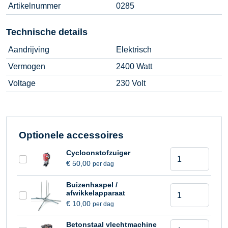
Artikelnummer
0285
Technische details
Aandrijving
Elektrisch
Vermogen
2400 Watt
Voltage
230 Volt
Optionele accessoires
Vloerverwarmin
Cycloonstofzuiger
€
50,00
per dag
aantal
Buizenhaspel /
Vloerverwarmin
afwikkelapparaat
aantal
€
10,00
per dag
Vloerverwarmin
Betonstaal vlechtmachine