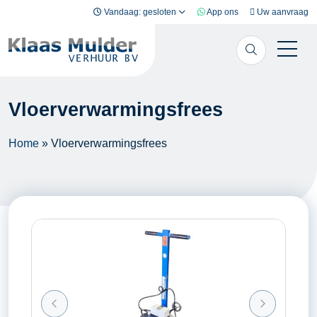
Ga naar inhoud
Vandaag: gesloten
App ons
Uw aanvraag
Vloerverwarmingsfrees
Home
»
Vloerverwarmingsfrees