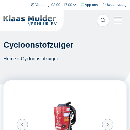
Ga naar inhoud
Vandaag: 08:00 - 17:00
App ons
Uw aanvraag
Cycloonstofzuiger
Home
»
Cycloonstofzuiger