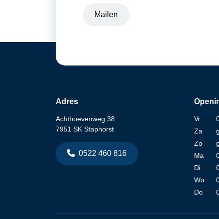
Mailen
Adres
Openin
Achthoevenweg 38
Vr
7951 SK Staphorst
Za
Zo
0522 460 816
Ma
Di
Wo
Do