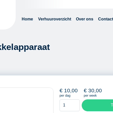
Home
Verhuuroverzicht
Over ons
Contac
kkelapparaat
€
10,00
€
30,00
per dag
per week
Buizenhaspel
T
/