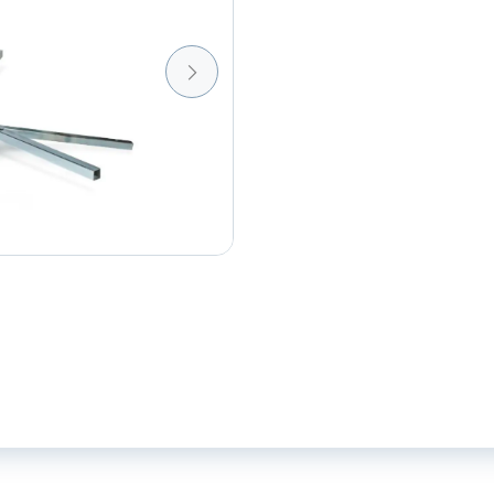
afwikkelapparaat
aantal