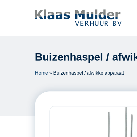
Ga naar inhoud
Buizenhaspel / afwi
Home
»
Buizenhaspel / afwikkelapparaat