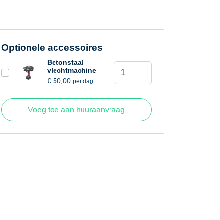
Optionele accessoires
Betonstaal
Buizenhaspel
vlechtmachine
/
€
50,00
per dag
afwikkelapparaat
aantal
Voeg toe aan huuraanvraag