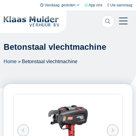
Ga naar inhoud
Vandaag: gesloten
App ons
Uw aanvraag
Betonstaal vlechtmachine
Home
»
Betonstaal vlechtmachine