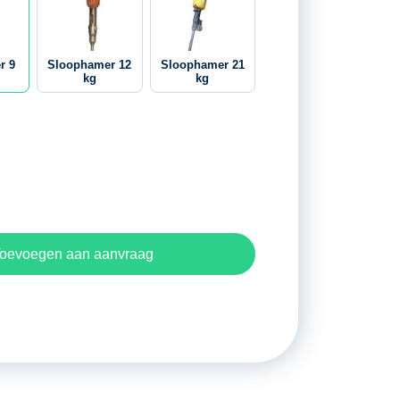
r 9
Sloophamer 12
Sloophamer 21
kg
kg
oevoegen aan aanvraag