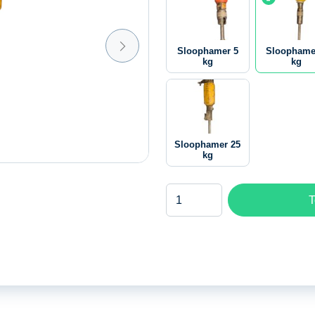
Sloophamer 5
Sloophame
kg
kg
Sloophamer 25
kg
Sloophamer
T
9
kg
aantal