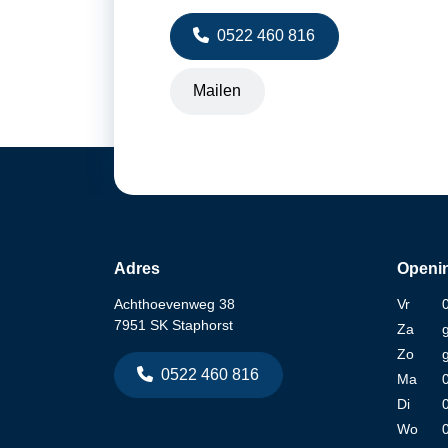
0522 460 816
Mailen
Adres
Openin
Achthoevenweg 38
Vr
7951 SK Staphorst
Za
Zo
0522 460 816
Ma
Di
Wo