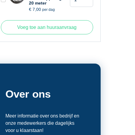
9
20 meter
€
7,00
per dag
kg
aantal
Voeg toe aan huuraanvraag
Over ons
Meer informatie over ons bedrijf en
onze medewerkers die dagelijks
voor u klaarstaan!