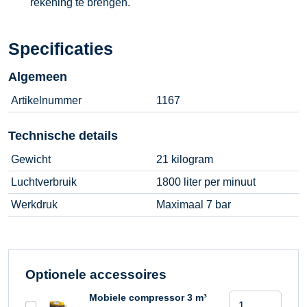
rekening te brengen.
Specificaties
Algemeen
Artikelnummer
1167
Technische details
Gewicht
21 kilogram
Luchtverbruik
1800 liter per minuut
Werkdruk
Maximaal 7 bar
Optionele accessoires
Sloophamer
Mobiele compressor 3 m³