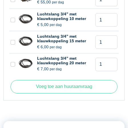
€
55,00
per dag
21
kg
Luchtslang 3/4” met
Sloophamer
aantal
klauwkoppeling 10 meter
21
€
5,00
per dag
kg
Luchtslang 3/4” met
aantal
Sloophamer
klauwkoppeling 15 meter
21
€
6,00
per dag
kg
Luchtslang 3/4” met
aantal
Sloophamer
klauwkoppeling 20 meter
21
€
7,00
per dag
kg
aantal
Voeg toe aan huuraanvraag