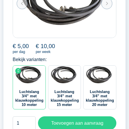
€
5,00
€
10,00
per dag
per week
Bekijk varianten:
Luchtslang
Luchtslang
Luchtslang
3/4” met
3/4” met
3/4” met
klauwkoppeling
klauwkoppeling
klauwkoppeling
10 meter
15 meter
20 meter
Luchtslang
Toevoegen aan aanvraag
3/4''