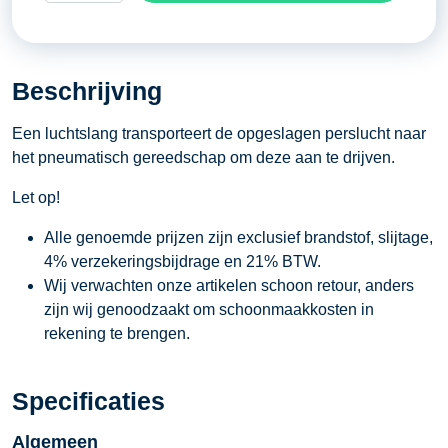
met
klauwkoppeling
10
Beschrijving
meter
aantal
Een luchtslang transporteert de opgeslagen perslucht naar
het pneumatisch gereedschap om deze aan te drijven.
Let op!
Alle genoemde prijzen zijn exclusief brandstof, slijtage,
4% verzekeringsbijdrage en 21% BTW.
Wij verwachten onze artikelen schoon retour, anders
zijn wij genoodzaakt om schoonmaakkosten in
rekening te brengen.
Specificaties
Algemeen