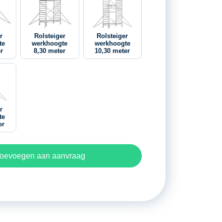
r
Rolsteiger
Rolsteiger
te
werkhoogte
werkhoogte
r
8,30 meter
10,30 meter
r
te
er
oevoegen aan aanvraag