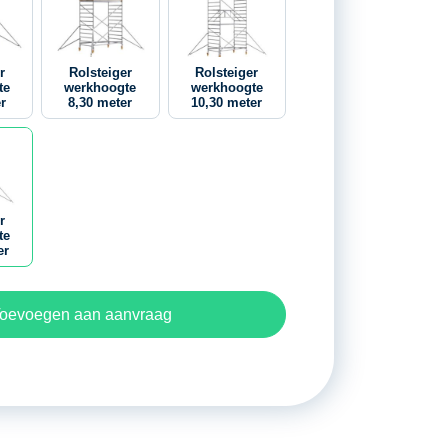
r
Rolsteiger
Rolsteiger
te
werkhoogte
werkhoogte
r
8,30 meter
10,30 meter
r
te
er
oevoegen aan aanvraag