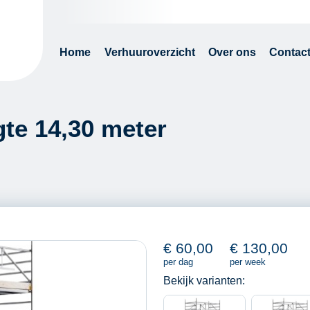
Home
Verhuuroverzicht
Over ons
Contac
te 14,30 meter
€
60,00
€
130,00
per dag
per week
Bekijk varianten: