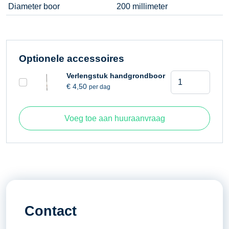
Diameter boor
200 millimeter
Optionele accessoires
Grondboor
Verlengstuk handgrondboor
€
4,50
per dag
handbediend
boorgat
200
Voeg toe aan huuraanvraag
millimeter
aantal
Contact