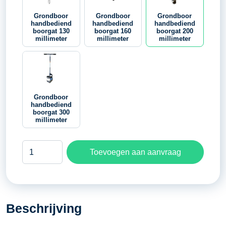
Grondboor
Grondboor
Grondboor
handbediend
handbediend
handbediend
boorgat 130
boorgat 160
boorgat 200
millimeter
millimeter
millimeter
Grondboor
handbediend
boorgat 300
millimeter
Grondboor
Toevoegen aan aanvraag
handbediend
boorgat
200
millimeter
Beschrijving
aantal