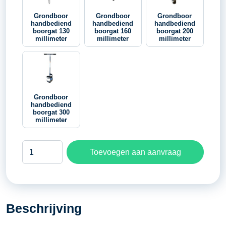
Grondboor
Grondboor
Grondboor
handbediend
handbediend
handbediend
boorgat 130
boorgat 160
boorgat 200
millimeter
millimeter
millimeter
Grondboor
handbediend
boorgat 300
millimeter
Grondboor
Toevoegen aan aanvraag
handbediend
boorgat
120
millimeter
Beschrijving
aantal