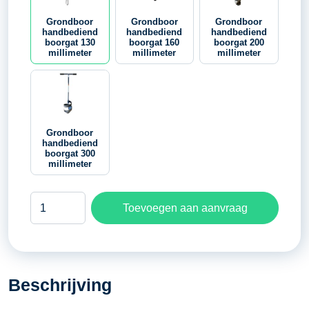
Grondboor
Grondboor
Grondboor
handbediend
handbediend
handbediend
boorgat 130
boorgat 160
boorgat 200
millimeter
millimeter
millimeter
Grondboor
handbediend
boorgat 300
millimeter
Grondboor
Toevoegen aan aanvraag
handbediend
boorgat
130
millimeter
Beschrijving
aantal