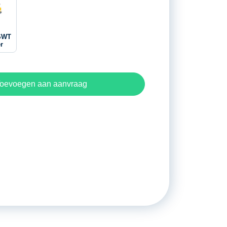
SWT
r
oevoegen aan aanvraag