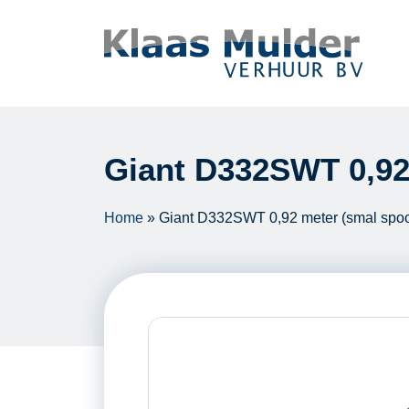
Ga naar inhoud
Giant D332SWT 0,92
Home
»
Giant D332SWT 0,92 meter (smal spoo