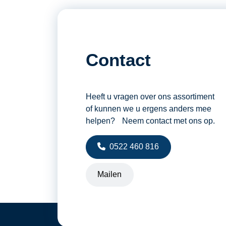
Lepellengte
Motor
Rijsnelheid
Contact
Tankinhoud diesel
Vermogen
Heeft u vragen over ons assortiment
of kunnen we u ergens anders mee
helpen? Neem contact met ons op.
0522 460 816
Mailen