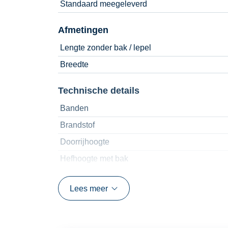
Standaard meegeleverd
Afmetingen
Lengte zonder bak / lepel
Breedte
Technische details
Banden
Brandstof
Doorrijhoogte
Hefhoogte met bak
Hefhoogte met lepels
Lees meer
Hefvermogen
Hydraulische snelwissel
Kieplast op scharnierpunt