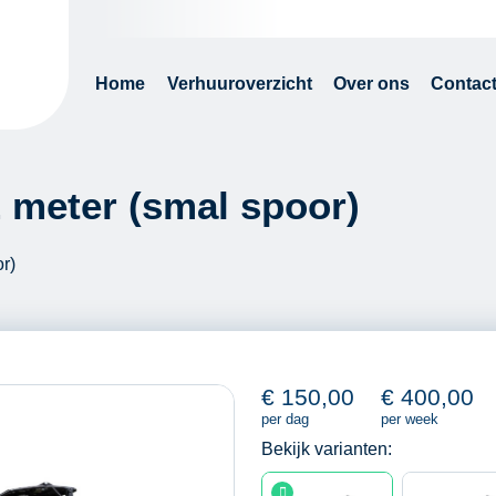
Home
Verhuuroverzicht
Over ons
Contac
 meter (smal spoor)
r)
€
150,00
€
400,00
per dag
per week
Bekijk varianten: