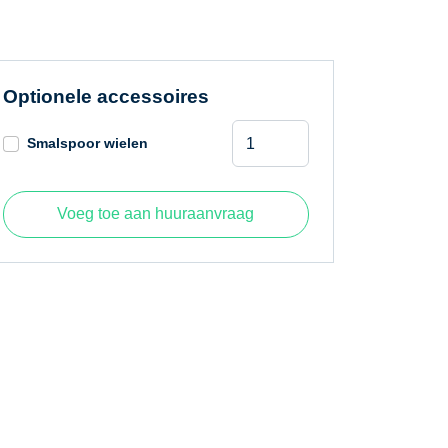
Optionele accessoires
Giant
Smalspoor wielen
D332SWT
0,92
meter
Voeg toe aan huuraanvraag
(smal
spoor)
aantal