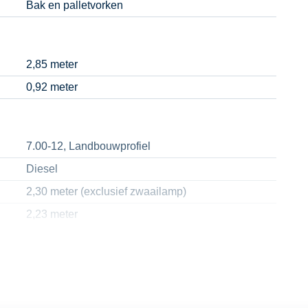
Bak en palletvorken
2,85 meter
0,92 meter
7.00-12, Landbouwprofiel
Diesel
2,30 meter (exclusief zwaailamp)
2,23 meter
2,46 meter
1400 kilogram (W)
Ja
810 kilogram (T)