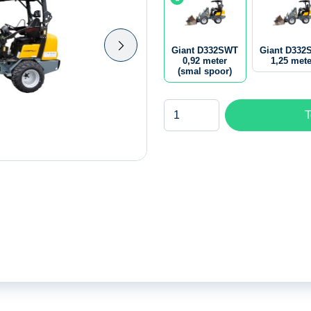
Giant D332SWT
Giant D332
0,92 meter
1,25 mete
(smal spoor)
Giant
T
D332SWT
0,92
meter
(smal
spoor)
aantal