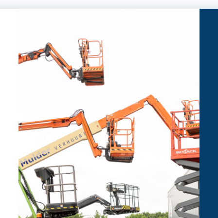
1 meter
3 cilinder Kubota D1105-T
18 kilometer per uur
25 liter
33 pk / 24 kW