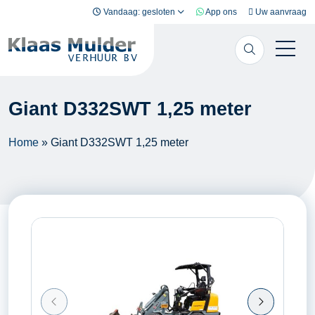
Ga naar inhoud
Vandaag: gesloten
App ons
Uw aanvraag
Giant D332SWT 1,25 meter
Home
»
Giant D332SWT 1,25 meter