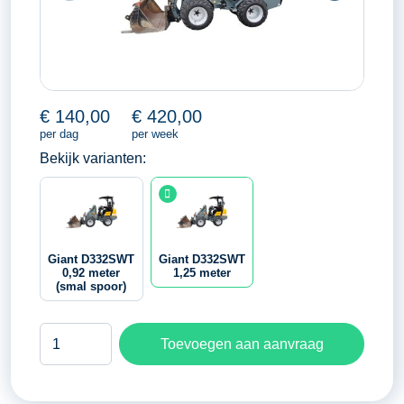
€
140,00
€
420,00
per dag
per week
Bekijk varianten:
Giant D332SWT
Giant D332SWT
0,92 meter
1,25 meter
(smal spoor)
Giant
Toevoegen aan aanvraag
D332SWT
1,25
meter