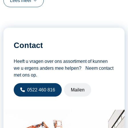
Lees meer
Hefvermogen
1400 kilogram (W)
Hydraulische snelwissel
Ja
Kieplast op scharnierpunt
810 kilogram (T)
Lepellengte
1 meter
Contact
Motor
3 cilinder Kubota D1105-T
Rijsnelheid
18 kilometer per uur
Heeft u vragen over ons assortiment of kunnen
Tankinhoud diesel
25 liter
we u ergens anders mee helpen? Neem contact
Vermogen
33 pk / 24 kW
met ons op.
0522 460 816
Mailen