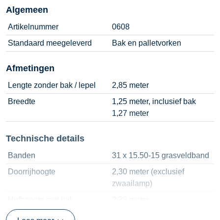
Algemeen
Artikelnummer
0608
Standaard meegeleverd
Bak en palletvorken
Afmetingen
Lengte zonder bak / lepel
2,85 meter
Breedte
1,25 meter, inclusief bak
1,27 meter
Technische details
Banden
31 x 15.50-15 grasveldband
Doorrijhoogte
2,30 meter (exclusief
zwaailamp)
Hefhoogte met bak
2,23 meter
Hefhoogte met lepels
2,46 meter