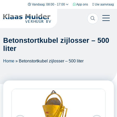
Ga naar inhoud
Vandaag: 08:00 - 17:00
App ons
Uw aanvraag
Betonstortkubel zijlosser – 500
liter
Home
»
Betonstortkubel zijlosser – 500 liter