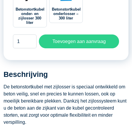
Betonstortkubel
Betonstortkubel
onder- en
onderlosser –
zijlosser 300
300 liter
liter
Betonstortkubel
Toevoegen aan aanvraag
zijlosser
-
500
liter
Beschrijving
aantal
De betonstortkubel met zijlosser is speciaal ontwikkeld om
beton veilig, snel en precies te kunnen lossen, ook op
moeilijk bereikbare plekken. Dankzij het zijlossysteem kunt
u de beton aan de zijkant van de kubel gecontroleerd
storten, wat zorgt voor optimale flexibiliteit en minder
verspilling.