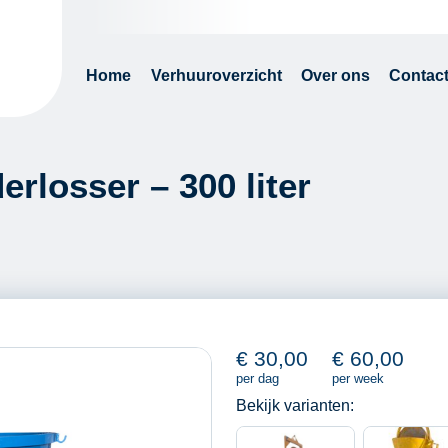
Home
Verhuuroverzicht
Over ons
Contac
rlosser – 300 liter
€
30,00
€
60,00
per dag
per week
Bekijk varianten: