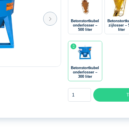
Betonstortkubel
Betonstortk
onderlosser –
zijlosser –
500 liter
liter
Betonstortkubel
onderlosser –
300 liter
Betonstortkubel
T
onderlosser
–
300
liter
aantal