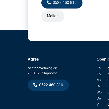
0522 460 816
Mailen
Adres
Openin
Achthoevenweg 38
Za
7951 SK Staphorst
Zo
Ma
0522 460 816
Di
Wo
Do
Vr