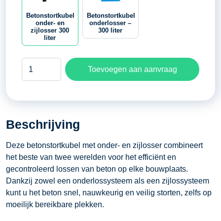
Betonstortkubel
Betonstortkubel
onder- en
onderlosser –
zijlosser 300
300 liter
liter
Betonstortkubel
Toevoegen aan aanvraag
onder-
en
zijlosser
300
Beschrijving
liter
aantal
Deze betonstortkubel met onder- en zijlosser combineert
het beste van twee werelden voor het efficiënt en
gecontroleerd lossen van beton op elke bouwplaats.
Dankzij zowel een onderlossysteem als een zijlossysteem
kunt u het beton snel, nauwkeurig en veilig storten, zelfs op
moeilijk bereikbare plekken.