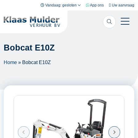
Ga naar inhoud
Vandaag: gesloten
App ons
Uw aanvraag
Bobcat E10Z
Home
»
Bobcat E10Z