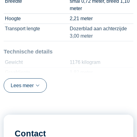
Breedte
smal 0,72 meter, breed 1,10
meter
Hoogte
2,21 meter
Transport lengte
Dozerblad aan achterzijde
3,00 meter
Technische details
Gewicht
1176 kilogram
Graafdiepte
1,82 meter
Hijslast ( horizontale mast )
140 kilogram
Lees meer
Motor
Kubota / D722-E4B-BCZ-6
Rupsbanden
180 x 72 x 39
Snelwissel
Hydraulisch CW-05
Tankinhoud diesel
16 liter
Contact