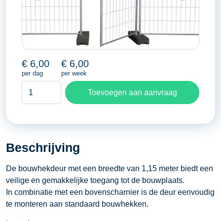
€
6,00
€
6,00
per dag
per week
Evenementen
Toevoegen aan aanvraag
bouwhek
deur
aantal
Beschrijving
De bouwhekdeur met een breedte van 1,15 meter biedt een
veilige en gemakkelijke toegang tot de bouwplaats.
In combinatie met een bovenscharnier is de deur eenvoudig
te monteren aan standaard bouwhekken.