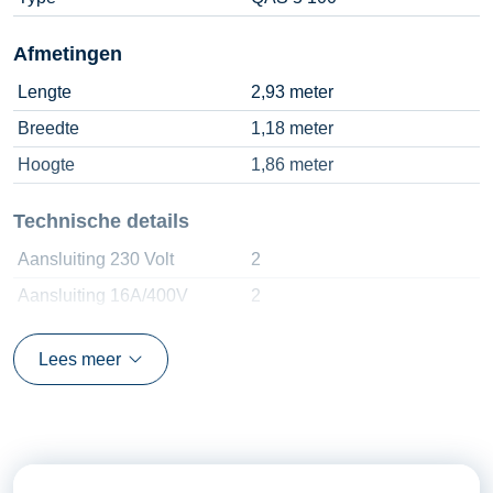
Afmetingen
Lengte
2,93 meter
Breedte
1,18 meter
Hoogte
1,86 meter
Technische details
Aansluiting 230 Volt
2
Aansluiting 16A/400V
2
Aansluiting 32A/400V
2
Lees meer
Aansluiting 63A/400V
1
Aansluiting 125A/400V
1
Brandstof
Diesel
Gewicht
2330 kilogram