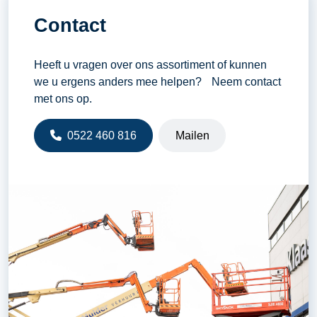
kVA
100
Contact
Maximaal aantal KW
80
Tankinhoud diesel
430 liter
Heeft u vragen over ons assortiment of kunnen
we u ergens anders mee helpen? Neem contact
Verbruik bij vollast (liters per
22,6 liter
met ons op.
uur)
0522 460 816
Mailen