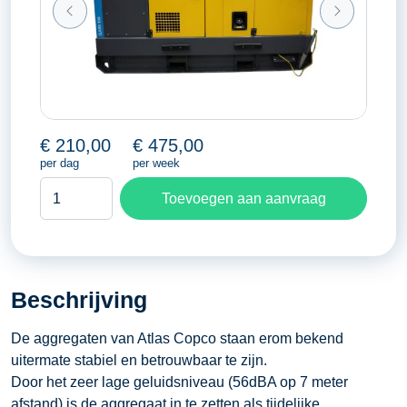
€
210,00
€
475,00
per dag
per week
Aggregaat
Toevoegen aan aanvraag
Atlas
Copco
100
KVA
Beschrijving
Super
silent
De aggregaten van Atlas Copco staan erom bekend
aantal
uitermate stabiel en betrouwbaar te zijn.
Door het zeer lage geluidsniveau (56dBA op 7 meter
afstand) is de aggregaat in te zetten als tijdelijke