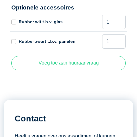
Optionele accessoires
Zuignap
Rubber wit t.b.v. glas
Viavac
glasboy
Zuignap
compact
Rubber zwart t.b.v. panelen
Viavac
250
glasboy
kilogram
compact
aantal
Voeg toe aan huuraanvraag
250
kilogram
aantal
Contact
Heeft u vragen over ons assortiment of kunnen