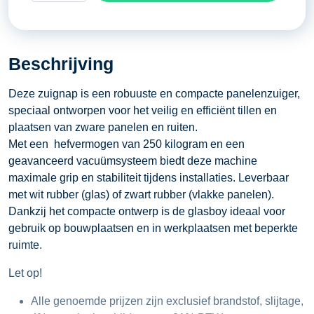
glasboy
compact
250
Beschrijving
kilogram
aantal
Deze zuignap is een robuuste en compacte panelenzuiger,
speciaal ontworpen voor het veilig en efficiënt tillen en
plaatsen van zware panelen en ruiten.
Met een hefvermogen van 250 kilogram en een
geavanceerd vacuümsysteem biedt deze machine
maximale grip en stabiliteit tijdens installaties. Leverbaar
met wit rubber (glas) of zwart rubber (vlakke panelen).
Dankzij het compacte ontwerp is de glasboy ideaal voor
gebruik op bouwplaatsen en in werkplaatsen met beperkte
ruimte.
Let op!
Alle genoemde prijzen zijn exclusief brandstof, slijtage,