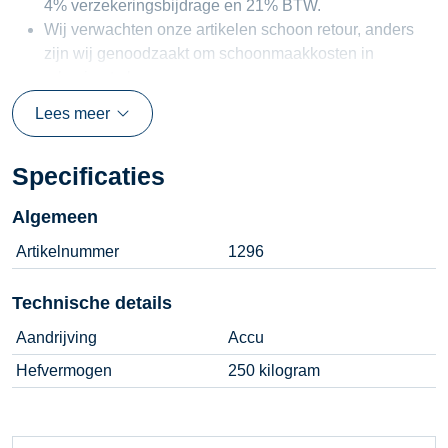
4% verzekeringsbijdrage en 21% BTW.
Wij verwachten onze artikelen schoon retour, anders
zijn wij genoodzaakt om schoonmaakkosten in
rekening te brengen.
Lees meer
Specificaties
Algemeen
Artikelnummer
1296
Technische details
Aandrijving
Accu
Hefvermogen
250 kilogram