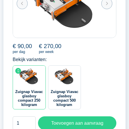
€
90,00
€
270,00
per dag
per week
Bekijk varianten:
Zuignap Viavac
Zuignap Viavac
glasboy
glasboy
compact 250
compact 500
kilogram
kilogram
Zuignap
Toevoegen aan aanvraag
Viavac