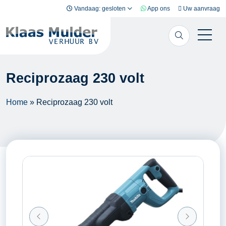
Ga naar inhoud
Vandaag: gesloten
App ons
Uw aanvraag
Reciprozaag 230 volt
Home
»
Reciprozaag 230 volt