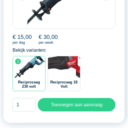
€
15,00
€
30,00
per dag
per week
Bekijk varianten:
Reciprozaag
Reciprozaag 18
230 volt
Volt
Reciprozaag
Toevoegen aan aanvraag
230
volt
aantal