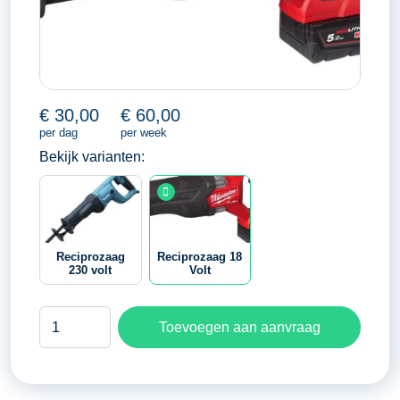
€
30,00
€
60,00
per dag
per week
Bekijk varianten:
Reciprozaag
Reciprozaag 18
230 volt
Volt
Reciprozaag
Toevoegen aan aanvraag
18
Volt
aantal