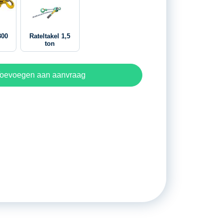
800
Rateltakel 1,5
m
ton
oevoegen aan aanvraag