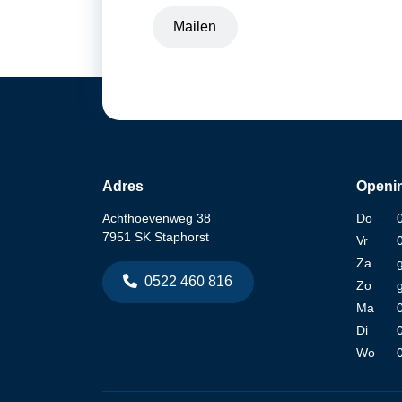
Mailen
Adres
Openin
Achthoevenweg 38
Do
7951 SK Staphorst
Vr
Za
0522 460 816
Zo
Ma
Di
Wo