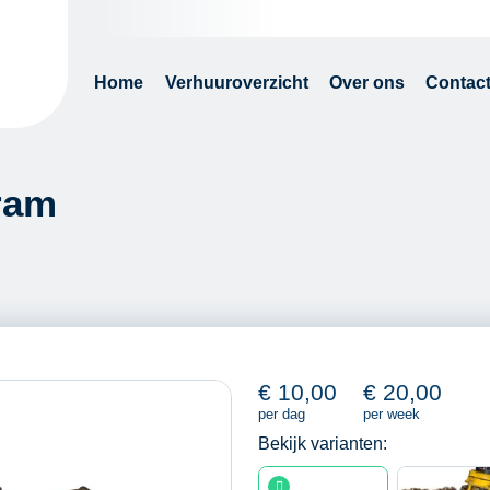
Home
Verhuuroverzicht
Over ons
Contac
gram
€
10,00
€
20,00
per dag
per week
Bekijk varianten: