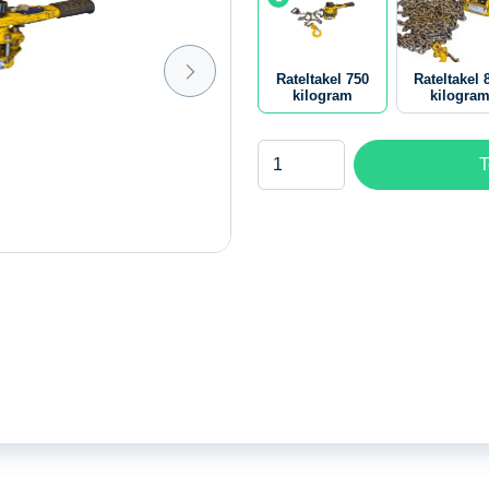
Rateltakel 750
Rateltakel 
kilogram
kilogra
Rateltakel
T
750
kilogram
aantal