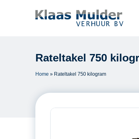
Ga naar inhoud
Rateltakel 750 kilo
Home
»
Rateltakel 750 kilogram