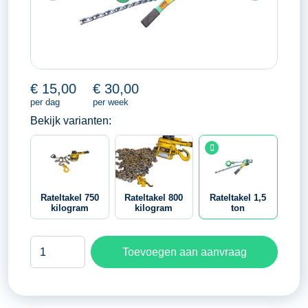
€
15,00
€
30,00
per dag
per week
Bekijk varianten:
Rateltakel 750
Rateltakel 800
Rateltakel 1,5
kilogram
kilogram
ton
Rateltakel
Toevoegen aan aanvraag
1,5
ton
aantal