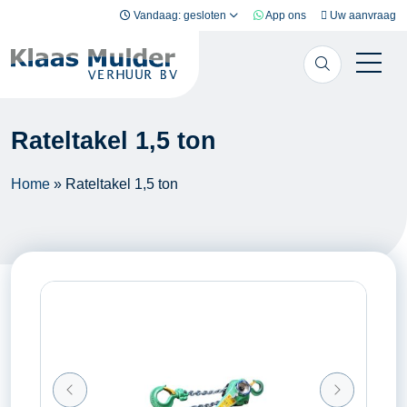
Ga naar inhoud
Vandaag: gesloten
App ons
Uw aanvraag
Rateltakel 1,5 ton
Home
»
Rateltakel 1,5 ton