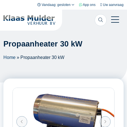
Ga naar inhoud
Vandaag: gesloten
App ons
Uw aanvraag
Propaanheater 30 kW
Home
»
Propaanheater 30 kW