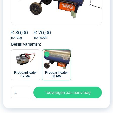
€
30,00
€
70,00
per dag
per week
Bekijk varianten:
Propaanheater
Propaanheater
12 kW
30 kW
Propaanheater
Toevoegen aan aanvraag
30
kW
aantal