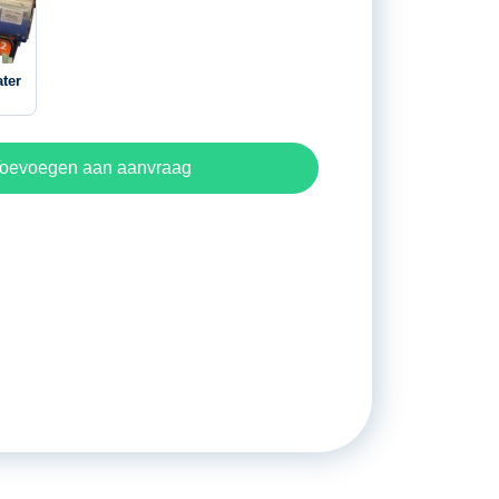
ter
oevoegen aan aanvraag