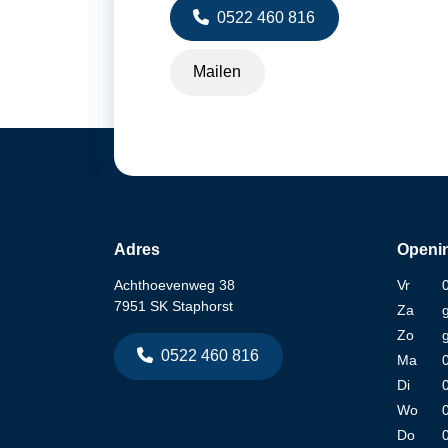
0522 460 816
Mailen
Adres
Openin
Achthoevenweg 38
Vr
7951 SK Staphorst
Za
Zo
0522 460 816
Ma
Di
Wo
Do