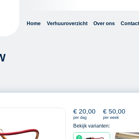
Home
Verhuuroverzicht
Over ons
Contac
W
€
20,00
€
50,00
per dag
per week
Bekijk varianten: